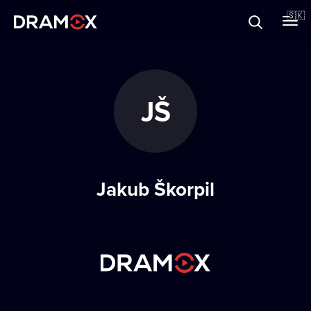
O Dramoxe
🇸🇰
Darčekové poukazy
JŠ
Zaregistrujte sa
Jakub Škorpil