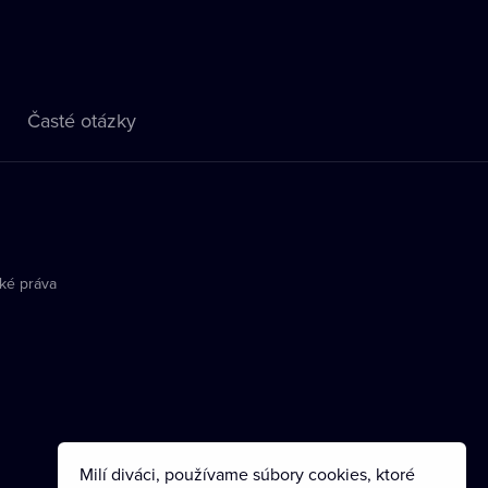
Časté otázky
ké práva
Milí diváci, používame súbory cookies, ktoré