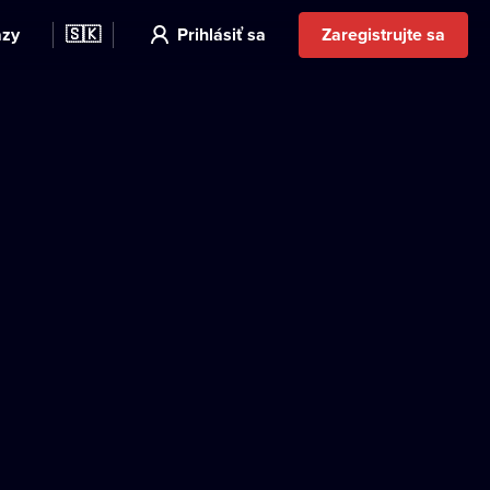
azy
🇸🇰
Prihlásiť sa
Zaregistrujte sa