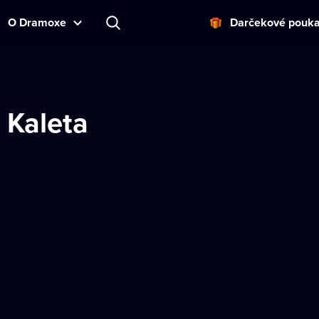
O Dramoxe
Darčekové pouk
 Kaleta