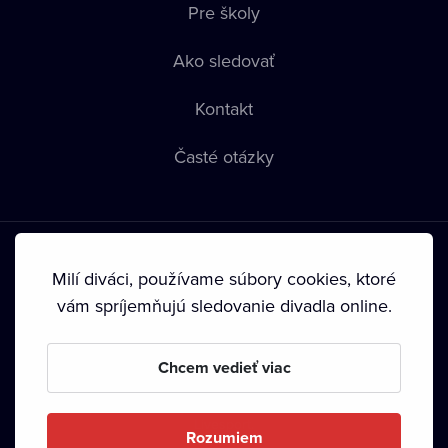
Pre školy
Ako sledovať
Kontakt
Časté otázky
Milí diváci, používame súbory cookies, ktoré
vám spríjemňujú sledovanie divadla online.
Podmienky používania
•
Ochrana súkromia
•
Zásady
používania Cookies
•
Autorské práva
Chcem vedieť viac
Od septembra 2024 je vlastníkom Dramox s.r.o. Nadácia
Livesport.
Rozumiem