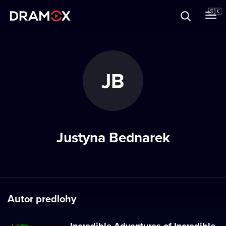
O Dramoxe
🇸🇰
Darčekové poukazy
JB
Zaregistrujte sa
Justyna Bednarek
Autor predlohy