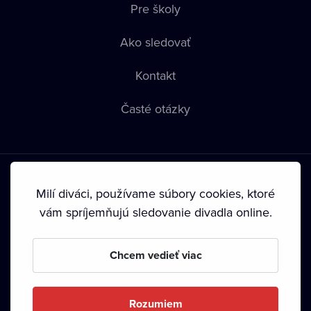
Pre školy
Ako sledovať
Kontakt
Časté otázky
Milí diváci, používame súbory cookies, ktoré
vám spríjemňujú sledovanie divadla online.
Podmienky používania
•
Ochrana súkromia
•
Zásady
používania Cookies
•
Autorské práva
Chcem vedieť viac
Od septembra 2024 je vlastníkom Dramox s.r.o. Nadácia
Livesport.
Rozumiem