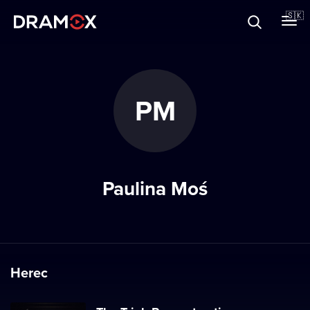
O Dramoxe
🇸🇰
Darčekové poukazy
PM
Zaregistrujte sa
Paulina Moś
Herec