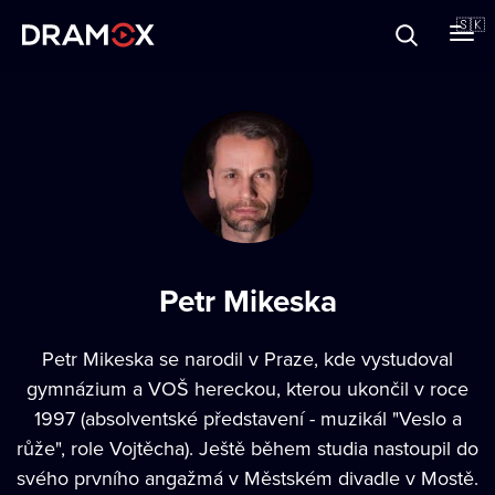
O Dramoxe
🇸🇰
Darčekové poukazy
Zaregistrujte sa
Petr Mikeska
Petr Mikeska se narodil v Praze, kde vystudoval
gymnázium a VOŠ hereckou, kterou ukončil v roce
1997 (absolventské představení - muzikál "Veslo a
růže", role Vojtěcha). Ještě během studia nastoupil do
svého prvního angažmá v Městském divadle v Mostě.