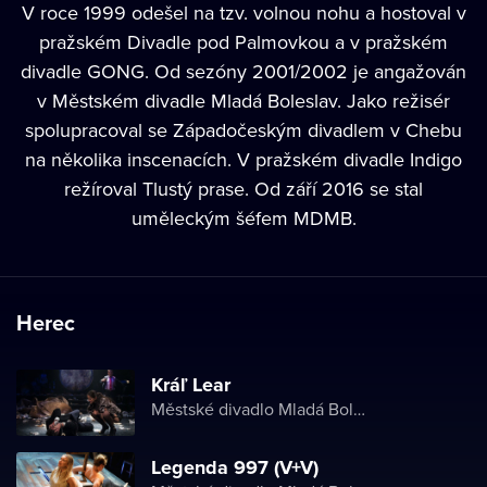
V roce 1999 odešel na tzv. volnou nohu a hostoval v
pražském Divadle pod Palmovkou a v pražském
divadle GONG. Od sezóny 2001/2002 je angažován
v Městském divadle Mladá Boleslav. Jako režisér
spolupracoval se Západočeským divadlem v Chebu
na několika inscenacích. V pražském divadle Indigo
režíroval Tlustý prase. Od září 2016 se stal
uměleckým šéfem MDMB.
Herec
Kráľ Lear
Městské divadlo Mladá Boleslav
Legenda 997 (V+V)