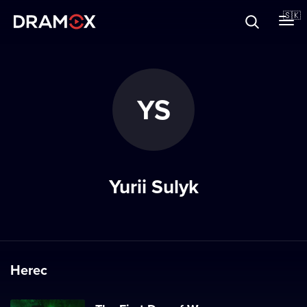
O Dramoxe
🇸🇰
Darčekové poukazy
YS
Zaregistrujte sa
Yurii Sulyk
Herec