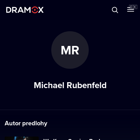
O Dramoxe
🇸🇰
Darčekové poukazy
MR
Zaregistrujte sa
Michael Rubenfeld
Autor predlohy