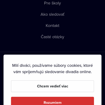
Pre školy
Ako sledovať
Kontakt
Časté otázky
Milí diváci, používame súbory cookies, ktoré
vám spríjemňujú sledovanie divadla online.
Podmienky používania
•
Ochrana súkromia
•
Zásady
používania Cookies
•
Autorské práva
Chcem vedieť viac
Od septembra 2024 je vlastníkom Dramox s.r.o. Nadácia
Livesport.
Rozumiem