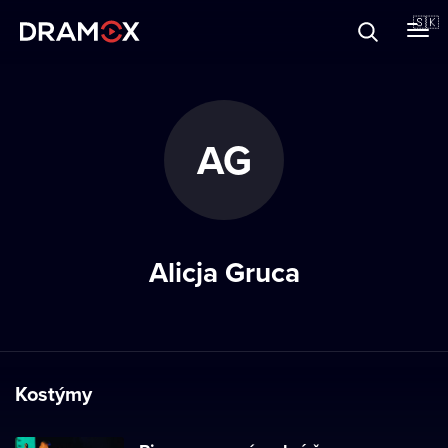
O Dramoxe
🇸🇰
Darčekové poukazy
AG
Zaregistrujte sa
Alicja Gruca
Kostýmy