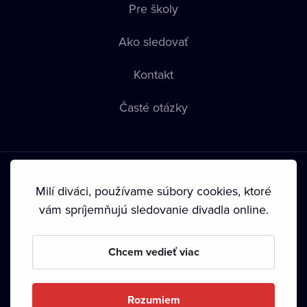
Pre školy
Ako sledovať
Kontakt
Časté otázky
Milí diváci, používame súbory cookies, ktoré
vám spríjemňujú sledovanie divadla online.
Podmienky používania
•
Ochrana súkromia
•
Zásady
používania Cookies
•
Autorské práva
Chcem vedieť viac
Od septembra 2024 je vlastníkom Dramox s.r.o. Nadácia
Livesport.
Rozumiem