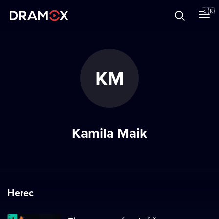
O Dramoxe
🇸🇰
Darčekové poukazy
KM
Zaregistrujte sa
Kamila Maik
Herec