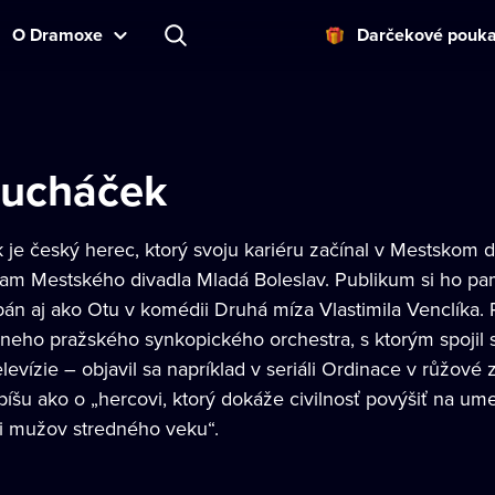
O Dramoxe
Darčekové pouk
Bucháček
je český herec, ktorý svoju kariéru začínal v Mestskom d
am Mestského divadla Mladá Boleslav. Publikum si ho pa
án aj ako Otu v komédii Druhá míza Vlastimila Venclíka. R
lneho pražského synkopického orchestra, s ktorým spojil 
elevízie – objavil sa napríklad v seriáli Ordinace v růžové 
íšu ako o „hercovi, ktorý dokáže civilnosť povýšiť na um
vi mužov stredného veku“.