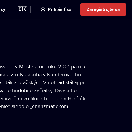
azy
🇸🇰
Prihlásiť sa
Zaregistrujte sa
ivadle v Moste a od roku 2001 patrí k
mätá z roly Jakuba v Kunderovej hre
odák z pražských Vinohrad stál aj pri
svoje hudobné začiatky. Diváci ho
zahradě či vo filmoch Lidice a Hořící keř.
enie“ alebo o „charizmatickom