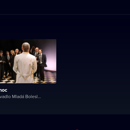
moc
Městské divadlo Mladá Boleslav