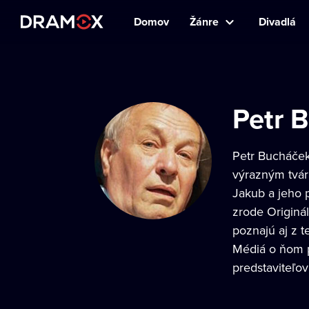
Domov
Žánre
Divadlá
Petr 
Petr Bucháček 
výrazným tvár
Jakub a jeho p
zrode Originá
poznajú aj z t
Médiá o ňom p
predstaviteľo