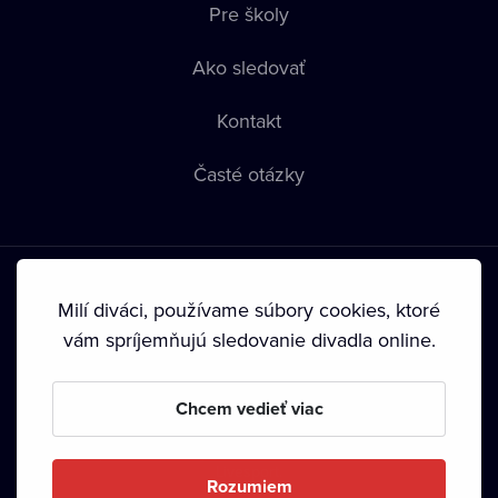
Pre školy
Ako sledovať
Kontakt
Časté otázky
Milí diváci, používame súbory cookies, ktoré
vám spríjemňujú sledovanie divadla online.
Podmienky používania
•
Ochrana súkromia
•
Zásady
používania Cookies
•
Autorské práva
Chcem vedieť viac
Od septembra 2024 je vlastníkom Dramox s.r.o. Nadácia
Livesport.
Rozumiem