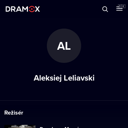
O Dramoxe
🇸🇰
Darčekové poukazy
AL
Zaregistrujte sa
Aleksiej Leliavski
Režisér