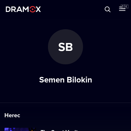
O Dramoxe
🇸🇰
Darčekové poukazy
SB
Zaregistrujte sa
Semen Bilokin
Herec