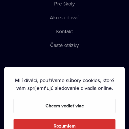
Pre školy
Ako sledovať
Kontakt
Časté otázky
Milí diváci, používame súbory cookies, ktoré
vám spríjemňujú sledovanie divadla online.
Podmienky používania
•
Ochrana súkromia
•
Zásady
používania Cookies
•
Autorské práva
Chcem vedieť viac
Od septembra 2024 je vlastníkom Dramox s.r.o. Nadácia
Livesport.
Rozumiem