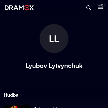
O Dramoxe
🇸🇰
Darčekové poukazy
LL
Zaregistrujte sa
Lyubov Lytvynchuk
Hudba