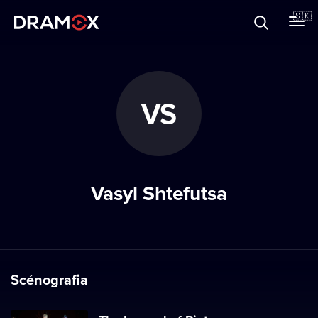
O Dramoxe
🇸🇰
Darčekové poukazy
VS
Zaregistrujte sa
Vasyl Shtefutsa
Scénografia