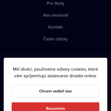
Pre školy
Ako sledovať
Kontakt
Časté otázky
Milí diváci, používame súbory cookies, ktoré
vám spríjemňujú sledovanie divadla online.
Podmienky používania
•
Ochrana súkromia
•
Zásady
používania Cookies
•
Autorské práva
Chcem vedieť viac
Od septembra 2024 je vlastníkom Dramox s.r.o. Nadácia
Livesport.
Rozumiem