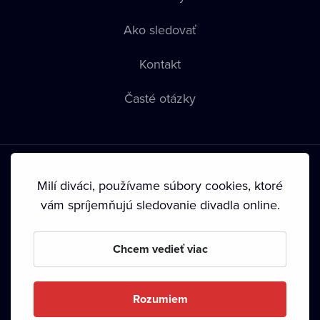
Ako sledovať
Kontakt
Časté otázky
Milí diváci, používame súbory cookies, ktoré
vám spríjemňujú sledovanie divadla online.
Podmienky používania
•
Ochrana súkromia
•
Zásady
používania Cookies
•
Autorské práva
Chcem vedieť viac
Od septembra 2024 je vlastníkom Dramox s.r.o. Nadácia
Livesport.
Rozumiem