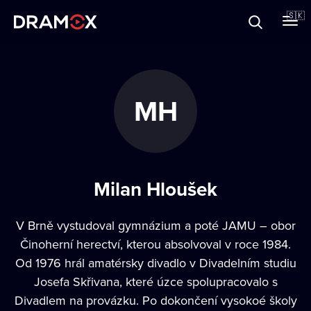
O Dramoxe
🇸🇰
Darčekové poukazy
MH
Zaregistrujte sa
Milan Hloušek
V Brně vystudoval gymnázium a poté JAMU – obor
Činoherní herectví, kterou absolvoval v roce 1984.
Od 1976 hrál amatérsky divadlo v Divadelním studiu
Josefa Skřivana, které úzce spolupracovalo s
Divadlem na provázku. Po dokončení vysokoé školy