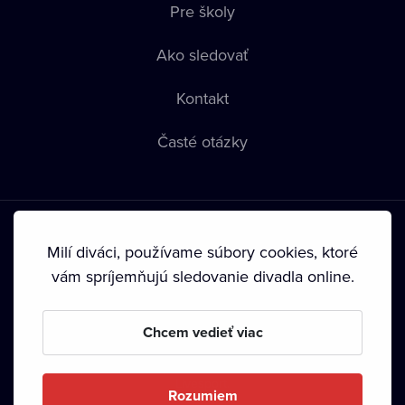
Pre školy
Ako sledovať
Kontakt
Časté otázky
Milí diváci, používame súbory cookies, ktoré
vám spríjemňujú sledovanie divadla online.
Podmienky používania
•
Ochrana súkromia
•
Zásady
používania Cookies
•
Autorské práva
Chcem vedieť viac
Od septembra 2024 je vlastníkom Dramox s.r.o. Nadácia
Livesport.
Rozumiem