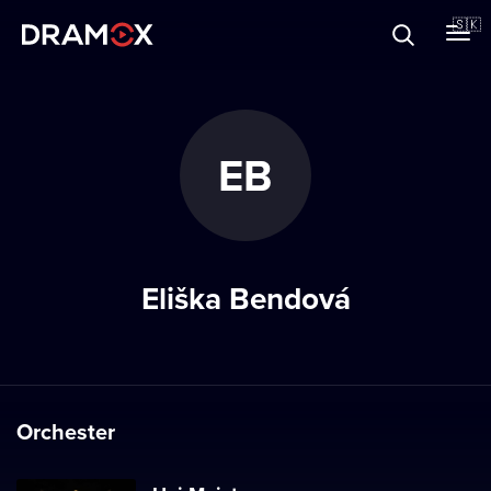
O Dramoxe
🇸🇰
Darčekové poukazy
EB
Zaregistrujte sa
Eliška Bendová
Orchester