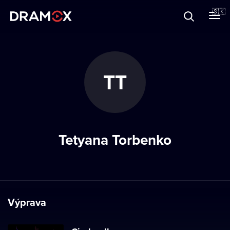
O Dramoxe
🇸🇰
Darčekové poukazy
TT
Zaregistrujte sa
Tetyana Torbenko
Výprava