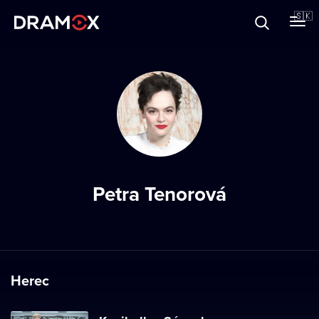
O Dramoxe
🇸🇰
Darčekové poukazy
Zaregistrujte sa
Petra Tenorová
Herec