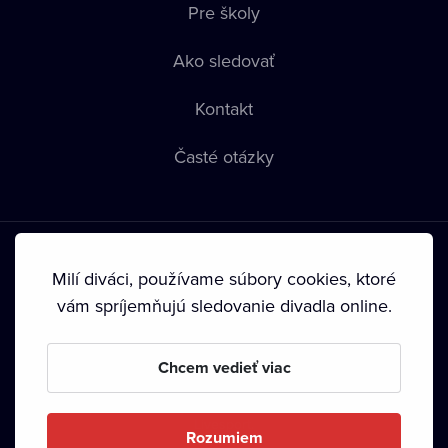
Pre školy
Ako sledovať
Kontakt
Časté otázky
Milí diváci, používame súbory cookies, ktoré
vám spríjemňujú sledovanie divadla online.
Podmienky používania
•
Ochrana súkromia
•
Zásady
používania Cookies
•
Autorské práva
Chcem vedieť viac
Od septembra 2024 je vlastníkom Dramox s.r.o. Nadácia
Livesport.
Rozumiem