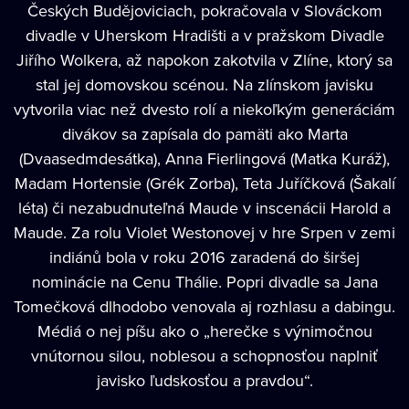
Českých Budějoviciach, pokračovala v Slováckom
divadle v Uherskom Hradišti a v pražskom Divadle
Jiřího Wolkera, až napokon zakotvila v Zlíne, ktorý sa
stal jej domovskou scénou. Na zlínskom javisku
vytvorila viac než dvesto rolí a niekoľkým generáciám
divákov sa zapísala do pamäti ako Marta
(Dvaasedmdesátka), Anna Fierlingová (Matka Kuráž),
Madam Hortensie (Grék Zorba), Teta Juříčková (Šakalí
léta) či nezabudnuteľná Maude v inscenácii Harold a
Maude. Za rolu Violet Westonovej v hre Srpen v zemi
indiánů bola v roku 2016 zaradená do širšej
nominácie na Cenu Thálie. Popri divadle sa Jana
Tomečková dlhodobo venovala aj rozhlasu a dabingu.
Médiá o nej píšu ako o „herečke s výnimočnou
vnútornou silou, noblesou a schopnosťou naplniť
javisko ľudskosťou a pravdou“.