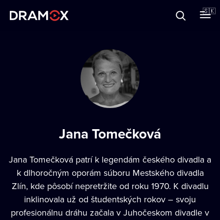
O Dramoxe
🇸🇰
Darčekové poukazy
Zaregistrujte sa
Jana Tomečková
Jana Tomečková patrí k legendám českého divadla a
k dlhoročným oporám súboru Mestského divadla
Zlín, kde pôsobí nepretržite od roku 1970. K divadlu
inklinovala už od študentských rokov – svoju
profesionálnu dráhu začala v Juhočeskom divadle v