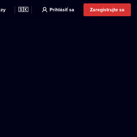
azy
🇸🇰
Prihlásiť sa
Zaregistrujte sa