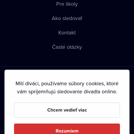
Pre školy
Ako sledovať
Kontakt
Časté otázky
Milí diváci, používame súbory cookies, ktoré
vám spríjemňujú sledovanie divadla online.
Podmienky používania
•
Ochrana súkromia
•
Zásady
používania Cookies
•
Autorské práva
Chcem vedieť viac
Od septembra 2024 je vlastníkom Dramox s.r.o. Nadácia
Livesport.
Rozumiem