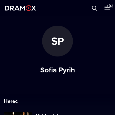
O Dramoxe
🇸🇰
Darčekové poukazy
SP
Zaregistrujte sa
Sofia Pyrih
Herec