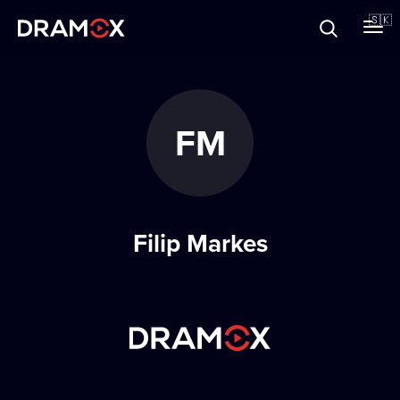
O Dramoxe
🇸🇰
Darčekové poukazy
FM
Zaregistrujte sa
Filip Markes