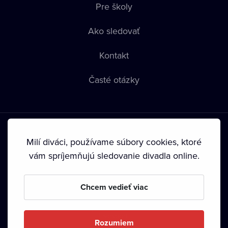
Pre školy
Ako sledovať
Kontakt
Časté otázky
Milí diváci, používame súbory cookies, ktoré
vám spríjemňujú sledovanie divadla online.
Podmienky používania
•
Ochrana súkromia
•
Zásady
používania Cookies
•
Autorské práva
Chcem vedieť viac
Od septembra 2024 je vlastníkom Dramox s.r.o. Nadácia
Livesport.
Rozumiem