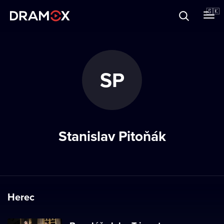
O Dramoxe
🇸🇰
Darčekové poukazy
SP
Zaregistrujte sa
Stanislav Pitoňák
Herec