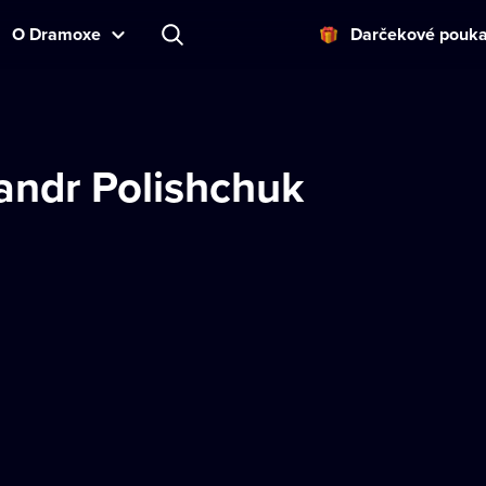
O Dramoxe
Darčekové pouk
andr Polishchuk