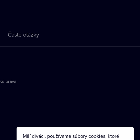
Časté otázky
ké práva
Milí diváci, používame súbory cookies, ktoré