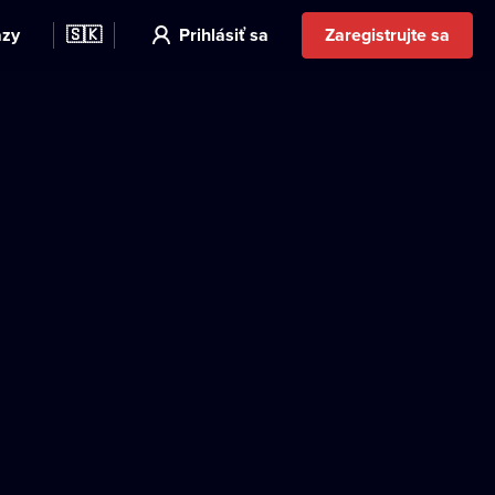
azy
🇸🇰
Prihlásiť sa
Zaregistrujte sa