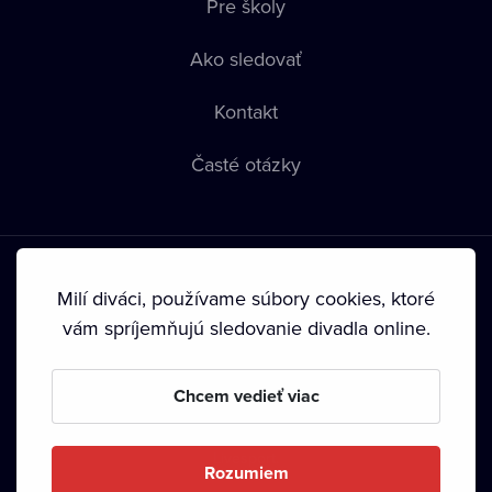
Pre školy
Ako sledovať
Kontakt
Časté otázky
Milí diváci, používame súbory cookies, ktoré
vám spríjemňujú sledovanie divadla online.
Podmienky používania
•
Ochrana súkromia
•
Zásady
používania Cookies
•
Autorské práva
Chcem vedieť viac
Od septembra 2024 je vlastníkom Dramox s.r.o. Nadácia
Livesport.
Rozumiem