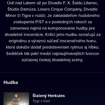
Ústí nad Labem až po Divadlo F. X. Šaldu Liberec,
Štúdio Damúza, Losers Cirque Company, Divadlo
Minor či Tigra v núdzi. Je zakladateľom hudobného
zoskupenia P/ST a v posledných rokoch sa
zameriava najmä na komponovanie hudby pre
divadelné inscenácie. Kritici jeho hudbu označujú za
originálnu a výraznú súčasť inscenačného tvaru,
ktorá dokáže dodať predstaveniam rytmus aj hĺbku.
Sedláček tak patrí medzi najzaujímavejších tvorcov
súčasnej českej divadelnej scény.
Hudba
Šialený Herkules
Tygr v tísni