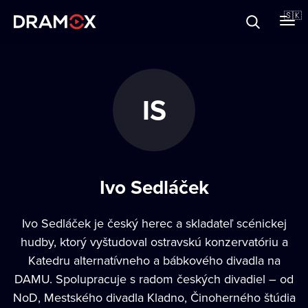
O Dramoxe
🇸🇰
Darčekové poukazy
IS
Zaregistrujte sa
Ivo Sedláček
Ivo Sedláček je český herec a skladateľ scénickej
hudby, ktorý vyštudoval ostravskú konzervatóriu a
Katedru alternatívneho a bábkového divadla na
DAMU. Spolupracuje s radom českých divadiel – od
NoD, Mestského divadla Kladno, Činoherného štúdia