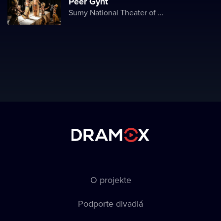
Peer Gynt
Sumy National Theater of Drama and Musical Comedy named after M. Shchepkin
O projekte
Podporte divadlá