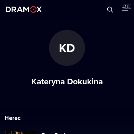
O Dramoxe
🇸🇰
Darčekové poukazy
KD
Zaregistrujte sa
Kateryna Dokukina
Herec