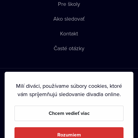
Pre školy
Ako sledovať
Kontakt
Časté otázky
Milí diváci, používame súbory cookies, ktoré
vám spríjemňujú sledovanie divadla online.
Podmienky používania
•
Ochrana súkromia
•
Zásady
používania Cookies
•
Autorské práva
Chcem vedieť viac
Od septembra 2024 je vlastníkom Dramox s.r.o. Nadácia
Livesport.
Rozumiem