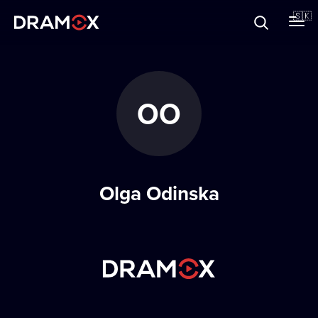
O Dramoxe
🇸🇰
Darčekové poukazy
OO
Zaregistrujte sa
Olga Odinska