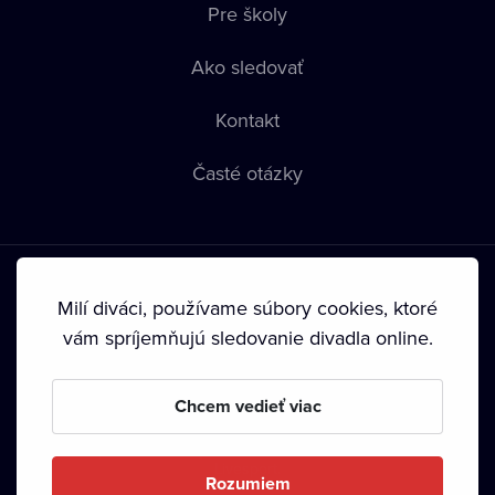
Pre školy
Ako sledovať
Kontakt
Časté otázky
Milí diváci, používame súbory cookies, ktoré
vám spríjemňujú sledovanie divadla online.
Podmienky používania
•
Ochrana súkromia
•
Zásady
používania Cookies
•
Autorské práva
Chcem vedieť viac
Od septembra 2024 je vlastníkom Dramox s.r.o. Nadácia
Livesport.
Rozumiem