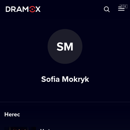
O Dramoxe
🇸🇰
Darčekové poukazy
SM
Zaregistrujte sa
Sofia Mokryk
Herec