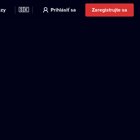
azy
🇸🇰
Prihlásiť sa
Zaregistrujte sa