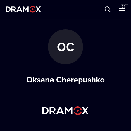
O Dramoxe
🇸🇰
Darčekové poukazy
OC
Zaregistrujte sa
Oksana Cherepushko