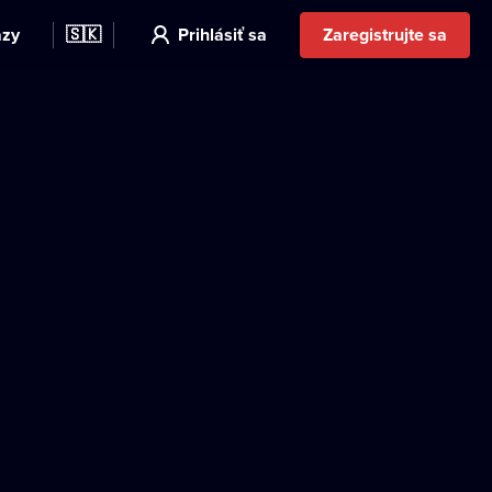
azy
🇸🇰
Prihlásiť sa
Zaregistrujte sa