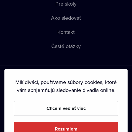
Pre školy
Ako sledovať
Kontakt
Časté otázky
Milí diváci, používame súbory cookies, ktoré
vám spríjemňujú sledovanie divadla online.
Podmienky používania
•
Ochrana súkromia
•
Zásady
používania Cookies
•
Autorské práva
Chcem vedieť viac
Od septembra 2024 je vlastníkom Dramox s.r.o. Nadácia
Livesport.
Rozumiem