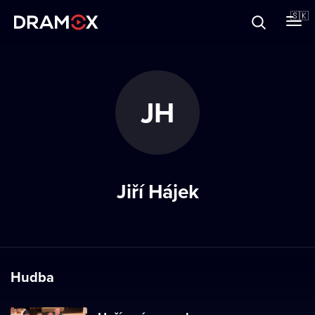
O Dramoxe
🇸🇰
Darčekové poukazy
JH
Zaregistrujte sa
Jiří Hájek
Hudba