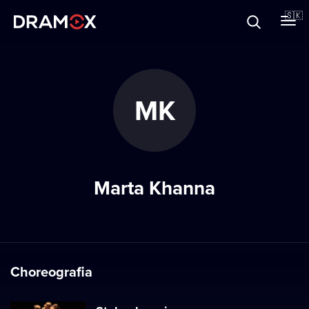
O Dramoxe
🇸🇰
Darčekové poukazy
MK
Zaregistrujte sa
Marta Khanna
Choreografia