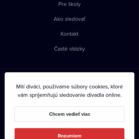
Pre školy
Ako sledovať
Kontakt
Časté otázky
Milí diváci, používame súbory cookies, ktoré
vám spríjemňujú sledovanie divadla online.
Podmienky používania
•
Ochrana súkromia
•
Zásady
používania Cookies
•
Autorské práva
Chcem vedieť viac
Od septembra 2024 je vlastníkom Dramox s.r.o. Nadácia
Livesport.
Rozumiem