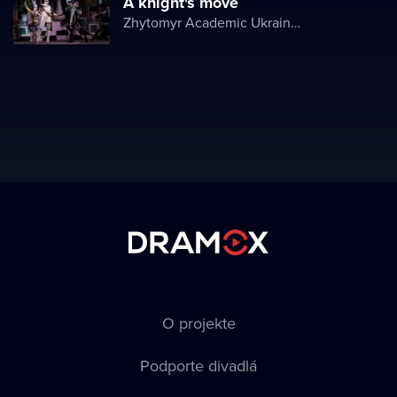
A knight's move
Zhytomyr Academic Ukrainian Music and Drama Theater named after I. Kocherga
O projekte
Podporte divadlá