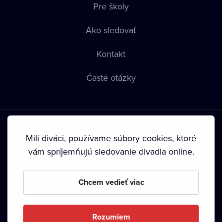
Pre školy
Ako sledovať
Kontakt
Časté otázky
Milí diváci, používame súbory cookies, ktoré
vám spríjemňujú sledovanie divadla online.
Podmienky používania
•
Ochrana súkromia
•
Zásady
používania Cookies
•
Autorské práva
Chcem vedieť viac
Od septembra 2024 je vlastníkom Dramox s.r.o. Nadácia
Livesport.
Rozumiem