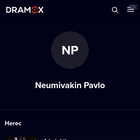
O Dramoxe
🇸🇰
Darčekové poukazy
NP
Zaregistrujte sa
Neumivakin Pavlo
Herec