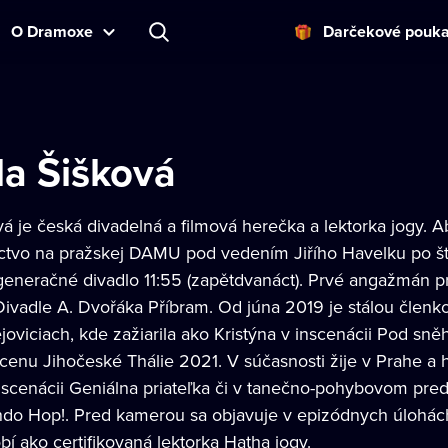
O Dramoxe
Darčekové pouk
la Šišková
á je česká divadelná a filmová herečka a lektorka jogy. A
tvo na pražskej DAMU pod vedením Jiřího Havelku po št
 generačné divadlo 11:55 (zapětdvanáct). Prvé angažmán 
Divadle A. Dvořáka Příbram. Od júna 2019 je stálou člen
viciach, kde zažiarila ako Kristýna v inscenácii Pod sně
cenu Jihočeské Thálie 2021. V súčasnosti žije v Prahe a 
nscenácii Geniálna priateľka či v tanečno-pohybovom pre
do Hop!. Pred kamerou sa objavuje v epizódnych úlohách v
í ako certifikovaná lektorka Hatha jogy.