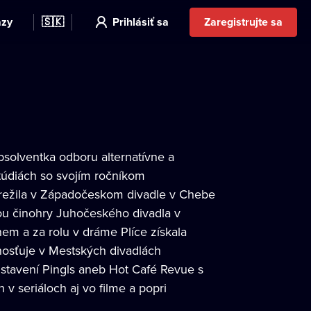
azy
🇸🇰
Prihlásiť sa
Zaregistrujte sa
bsolventka odboru alternatívne a
údiách so svojím ročníkom
prežila v Západočeskom divadle v Chebe
kou činohry Juhočeského divadla v
hem a za rolu v dráme Plíce získala
hosťuje v Mestských divadlách
dstavení Pingls aneb Hot Café Revue s
 seriáloch aj vo filme a popri