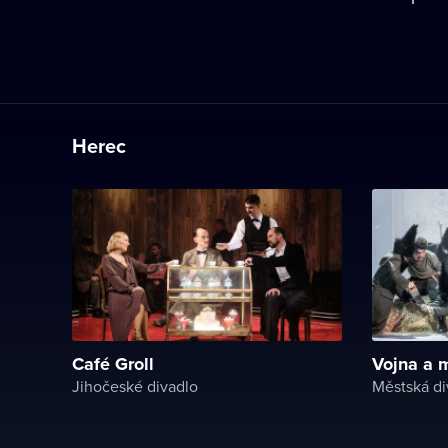
Herec
Café Groll
Vojna a 
Jihočeské divadlo
Městská di