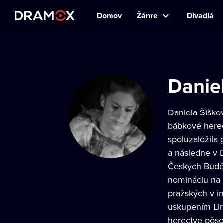
Domov
Žánre
Divadlá
Danie
Daniela Šiškov
bábkové herec
spoluzaložila
a následne v 
Českých Budějo
nomináciu na 
pražských v i
uskupením Lin
herectve pôsob