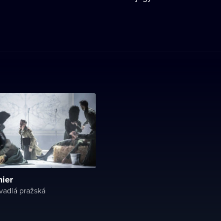
mier
vadlá pražská