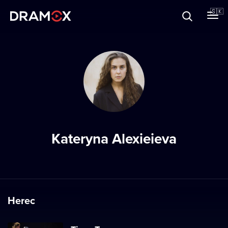
O Dramoxe
🇸🇰
Darčekové poukazy
Zaregistrujte sa
Kateryna Alexieieva
Herec