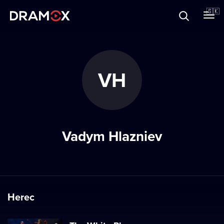
O Dramoxe
🇸🇰
Darčekové poukazy
VH
Zaregistrujte sa
Vadym Hlazniev
Herec