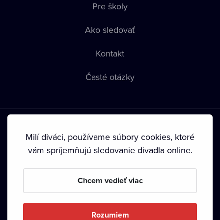
Pre školy
Ako sledovať
Kontakt
Časté otázky
Milí diváci, používame súbory cookies, ktoré
vám spríjemňujú sledovanie divadla online.
Podmienky používania
•
Ochrana súkromia
•
Zásady
používania Cookies
•
Autorské práva
Chcem vedieť viac
Od septembra 2024 je vlastníkom Dramox s.r.o. Nadácia
Livesport.
Rozumiem