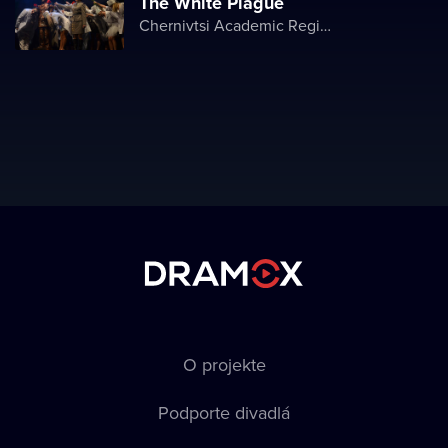
The White Plague
Chernivtsi Academic Regional Ukrainian Music and Drama Theater named after Olga Kobylyanska
O projekte
Podporte divadlá