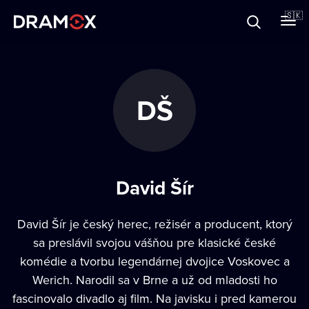
O Dramoxe
🇸🇰
Darčekové poukazy
DŠ
Zaregistrujte sa
David Šír
David Šír je český herec, režisér a producent, ktorý
sa preslávil svojou vášňou pre klasické české
komédie a tvorbu legendárnej dvojice Voskovec a
Werich. Narodil sa v Brne a už od mladosti ho
fascinovalo divadlo aj film. Na javisku i pred kamerou