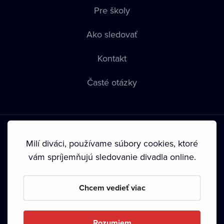
Pre školy
Ako sledovať
Kontakt
Časté otázky
Milí diváci, používame súbory cookies, ktoré
vám spríjemňujú sledovanie divadla online.
Podmienky používania
•
Ochrana súkromia
•
Zásady
používania Cookies
•
Autorské práva
Chcem vedieť viac
Od septembra 2024 je vlastníkom Dramox s.r.o. Nadácia
Livesport.
Rozumiem