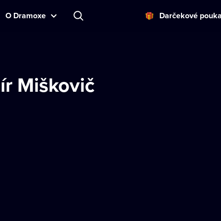
O Dramoxe
Darčekové pouk
ír Miškovič