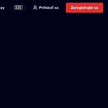
azy
🇸🇰
Prihlásiť sa
Zaregistrujte sa