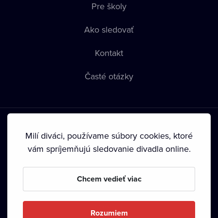
Pre školy
Ako sledovať
Kontakt
Časté otázky
Milí diváci, používame súbory cookies, ktoré
vám spríjemňujú sledovanie divadla online.
Podmienky používania
•
Ochrana súkromia
•
Zásady
používania Cookies
•
Autorské práva
Chcem vedieť viac
Od septembra 2024 je vlastníkom Dramox s.r.o. Nadácia
Livesport.
Rozumiem