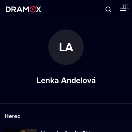
O Dramoxe
🇸🇰
Darčekové poukazy
LA
Zaregistrujte sa
Lenka Andelová
Herec