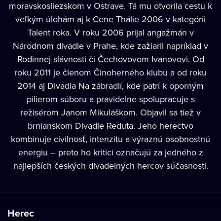
moravskosliezskom v Ostrave. Tá mu otvorila cestu k
veľkým úlohám aj k Cene Thálie 2006 v kategórii
Talent roka. V roku 2006 prijal angažmán v
Národnom divadle v Prahe, kde zažiaril napríklad v
Rodinnej slávnosti či Čechovovom Ivanovovi. Od
roku 2011 je členom Činoherného klubu a od roku
2014 aj Divadla Na zábradlí, kde patrí k oporným
pilierom súboru a pravidelne spolupracuje s
režisérom Janom Mikuláškom. Objavil sa tiež v
brnianskom Divadle Reduta. Jeho herectvo
kombinuje civilnosť, intenzitu a výraznú osobnostnú
energiu – preto ho kritici označujú za jedného z
najlepších českých divadelných hercov súčasnosti.
Herec