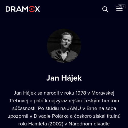
O Dramoxe
🇸🇰
Darčekové poukazy
Zaregistrujte sa
Jan Hájek
Jan Hájek sa narodil v roku 1978 v Moravskej
Třebovej a patrí k najvýraznejším českým hercom
súčasnosti. Po štúdiu na JAMU v Brne na seba
upozornil v Divadle Polárka a čoskoro získal titulnú
rolu Hamleta (2002) v Národnom divadle