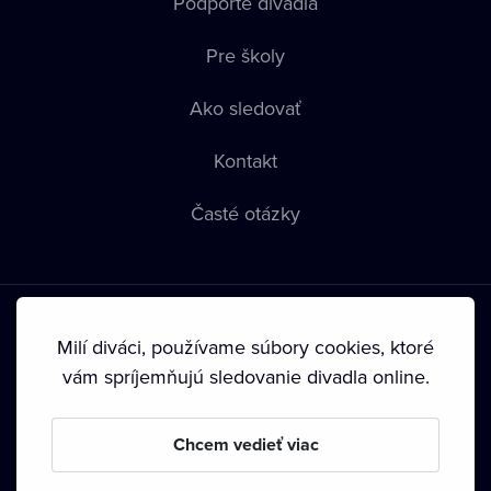
Podporte divadlá
Pre školy
Ako sledovať
Kontakt
Časté otázky
Milí diváci, používame súbory cookies, ktoré
vám spríjemňujú sledovanie divadla online.
Podmienky používania
•
Ochrana súkromia
•
Zásady
používania Cookies
•
Autorské práva
Chcem vedieť viac
Od septembra 2024 je vlastníkom Dramox s.r.o. Nadácia