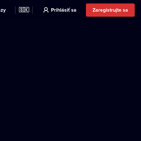
azy
🇸🇰
Prihlásiť sa
Zaregistrujte sa