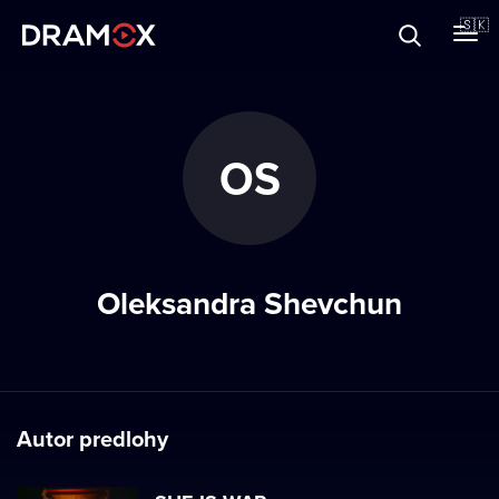
O Dramoxe
🇸🇰
Darčekové poukazy
OS
Zaregistrujte sa
Oleksandra Shevchun
Autor predlohy