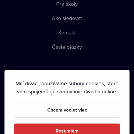
Pre školy
Ako sledovať
Kontakt
Časté otázky
Milí diváci, používame súbory cookies, ktoré
vám spríjemňujú sledovanie divadla online.
Podmienky používania
•
Ochrana súkromia
•
Zásady
používania Cookies
•
Autorské práva
Chcem vedieť viac
Od septembra 2024 je vlastníkom Dramox s.r.o. Nadácia
Livesport.
Rozumiem