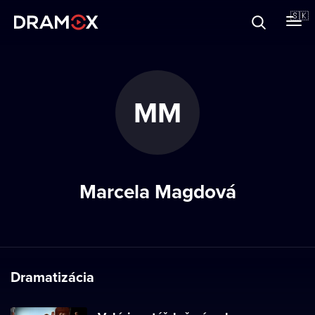
O Dramoxe
🇸🇰
Darčekové poukazy
MM
Zaregistrujte sa
Marcela Magdová
Dramatizácia