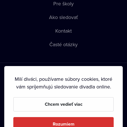
Pre školy
Ako sledovať
Kontakt
Časté otázky
Milí diváci, používame súbory cookies, ktoré
vám spríjemňujú sledovanie divadla online.
Podmienky používania
•
Ochrana súkromia
•
Zásady
používania Cookies
•
Autorské práva
Chcem vedieť viac
Od septembra 2024 je vlastníkom Dramox s.r.o. Nadácia
Livesport.
Rozumiem