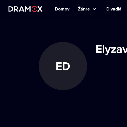
Domov
Žánre
Divadlá
Elyza
ED