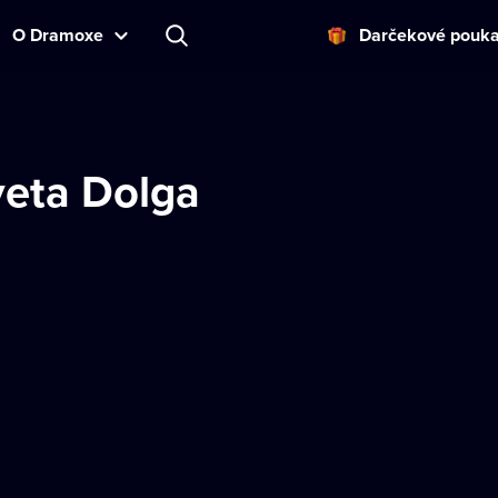
O Dramoxe
Darčekové pouk
veta Dolga