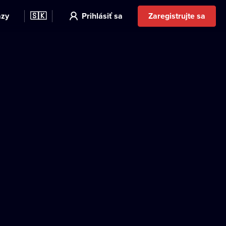
azy
🇸🇰
Prihlásiť sa
Zaregistrujte sa