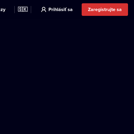
azy
🇸🇰
Prihlásiť sa
Zaregistrujte sa