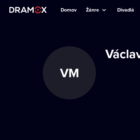
Domov
Žánre
Divadlá
Václa
VM