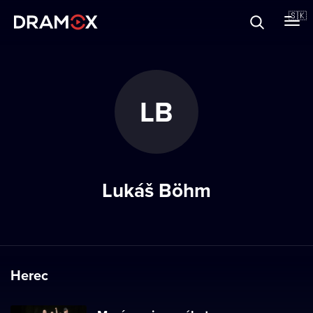
O Dramoxe
🇸🇰
Darčekové poukazy
LB
Zaregistrujte sa
Lukáš Böhm
Herec