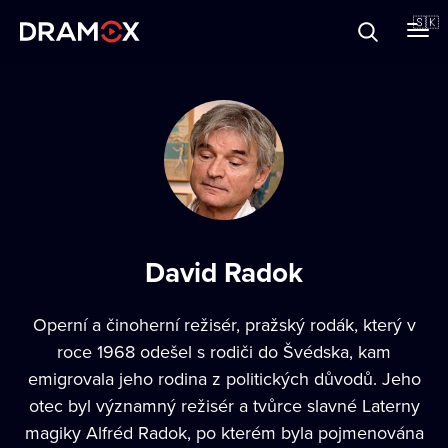
O Dramoxe
🇸🇰
Darčekové poukazy
Zaregistrujte sa
David Radok
Operní a činoherní režisér, pražský rodák, který v
roce 1968 odešel s rodiči do Švédska, kam
emigrovala jeho rodina z politických důvodů. Jeho
otec byl významný režisér a tvůrce slavné Laterny
magiky Alfréd Radok, po kterém byla pojmenována