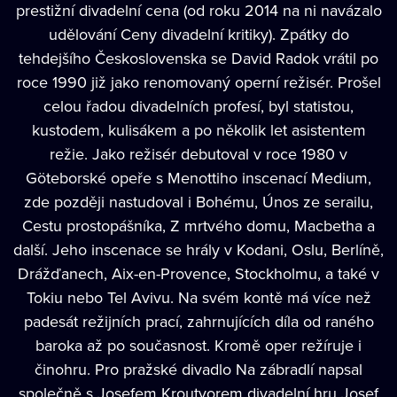
prestižní divadelní cena (od roku 2014 na ni navázalo
udělování Ceny divadelní kritiky). Zpátky do
tehdejšího Československa se David Radok vrátil po
roce 1990 již jako renomovaný operní režisér. Prošel
celou řadou divadelních profesí, byl statistou,
kustodem, kulisákem a po několik let asistentem
režie. Jako režisér debutoval v roce 1980 v
Göteborské opeře s Menottiho inscenací Medium,
zde později nastudoval i Bohému, Únos ze serailu,
Cestu prostopášníka, Z mrtvého domu, Macbetha a
další. Jeho inscenace se hrály v Kodani, Oslu, Berlíně,
Drážďanech, Aix-en-Provence, Stockholmu, a také v
Tokiu nebo Tel Avivu. Na svém kontě má více než
padesát režijních prací, zahrnujících díla od raného
baroka až po současnost. Kromě oper režíruje i
činohru. Pro pražské divadlo Na zábradlí napsal
společně s Josefem Kroutvorem divadelní hru Josef