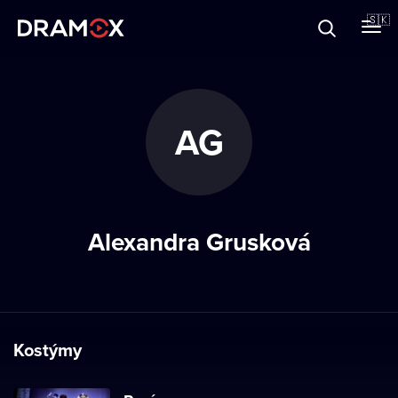
O Dramoxe
🇸🇰
Darčekové poukazy
AG
Zaregistrujte sa
Alexandra Grusková
Kostýmy