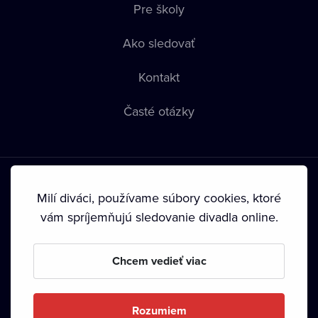
Pre školy
Ako sledovať
Kontakt
Časté otázky
Milí diváci, používame súbory cookies, ktoré
vám spríjemňujú sledovanie divadla online.
Podmienky používania
•
Ochrana súkromia
•
Zásady
používania Cookies
•
Autorské práva
Chcem vedieť viac
Od septembra 2024 je vlastníkom Dramox s.r.o. Nadácia
Livesport.
Rozumiem