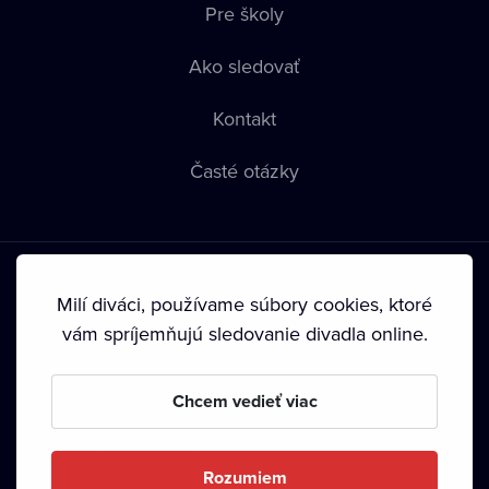
Pre školy
Ako sledovať
Kontakt
Časté otázky
Milí diváci, používame súbory cookies, ktoré
vám spríjemňujú sledovanie divadla online.
Podmienky používania
•
Ochrana súkromia
•
Zásady
používania Cookies
•
Autorské práva
Chcem vedieť viac
Od septembra 2024 je vlastníkom Dramox s.r.o. Nadácia
Livesport.
Rozumiem