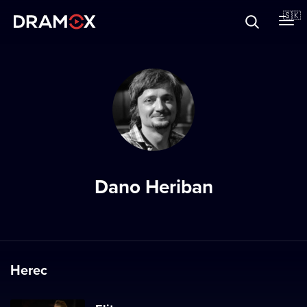
O Dramoxe
🇸🇰
Darčekové poukazy
Zaregistrujte sa
Dano Heriban
Herec